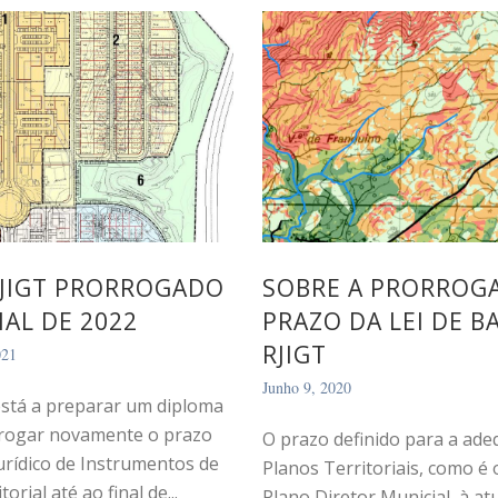
RJIGT PRORROGADO
SOBRE A PRORROG
NAL DE 2022
PRAZO DA LEI DE B
RJIGT
021
Junho 9, 2020
stá a preparar um diploma
rrogar novamente o prazo
O prazo definido para a ad
urídico de Instrumentos de
Planos Territoriais, como é 
orial até ao final de...
Plano Diretor Municial, à atu