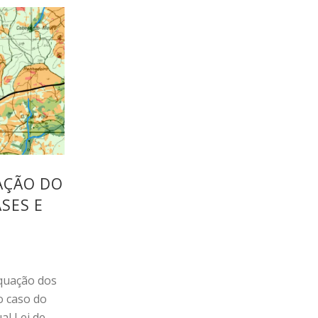
AÇÃO DO
ASES E
equação dos
o caso do
al Lei de