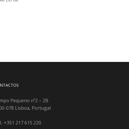
NTACTOS
mpo Pequeno nº2 – 2B
00-078 Lisboa, Portugal
l.: +351 217 615 220