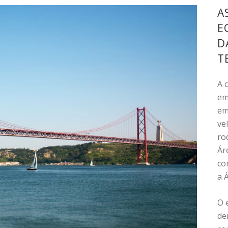
A
E
D
T
A 
em
em
ve
ro
Ár
co
a 
O 
de