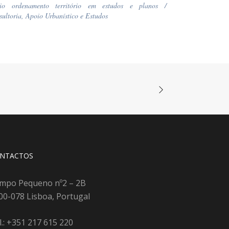
io ordenamento território em estudos e planos
/
ultoria, Apoio Urbanístico e Estudos
NTACTOS
mpo Pequeno nº2 – 2B
00-078 Lisboa, Portugal
l.: +351 217 615 220