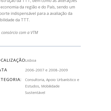
nstrução da TTT, bem como as alterações
 economia da região e do País, sendo um
porte indispensável para a avaliação da
abilidade da TTT.
 consórcio com a VTM
OCALIZAÇÃO
Lisboa
ATA
2006-2007 e 2008-2009
ATEGORIA:
Consultoria, Apoio Urbanístico e
Estudos, Mobilidade
Sustentável