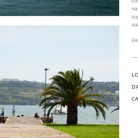
co
na
su
vi
Em
L
D
C