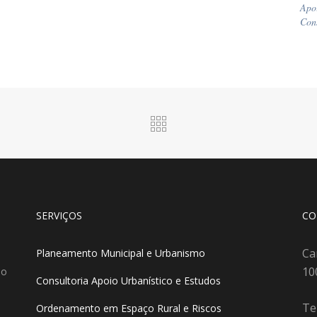
Apo
Cons
SERVIÇOS
CO
Ca
Planeamento Municipal e Urbanismo
10
do
Consultoria Apoio Urbanístico e Estudos
Te
Ordenamento em Espaço Rural e Riscos