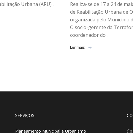
Realiza-se de 17 a 24 de ma
bilitação Urbana (ARU)...
de Reabilitação Urbana de 
organizada pelo Município 
O sócio-gerente da Terrafo
coordenador do...
Ler mais
SERVIÇOS
CO
Ca
Planeamento Municipal e Urbanismo