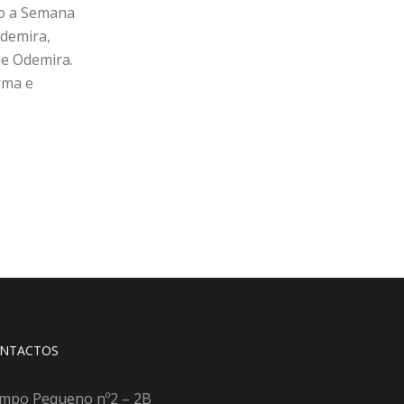
io a Semana
Odemira,
de Odemira.
rma e
NTACTOS
mpo Pequeno nº2 – 2B