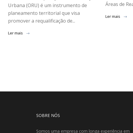
Áreas de Rea
Urbana (ORU) é um instrumento de
planeamento territorial que visa
Ler mais
promover a requalificação de...
Ler mais
SOBRE NÓS
Somos uma empresa com longa experiência em